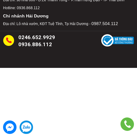
Địa chỉ: số nhà 600 - Đ.Lê Thánh Tông - P.Trần Hưng Đạo - TP Thái Bình
Hotline: 0936.868.112
Chi nhánh Hải Dương
0987.504.112
Địa chỉ: Lô nhà vườn, KĐT Tuệ Tĩnh, Tp Hải Dương -
0246.652.9929
0936.886.112