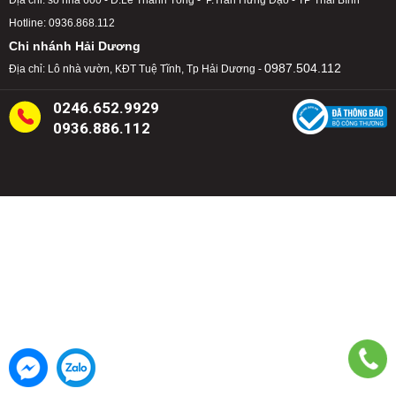
Địa chỉ: số nhà 600 - Đ.Lê Thánh Tông - P.Trần Hưng Đạo - TP Thái Bình
Hotline: 0936.868.112
Chi nhánh Hải Dương
0987.504.112
Địa chỉ: Lô nhà vườn, KĐT Tuệ Tĩnh, Tp Hải Dương -
0246.652.9929
0936.886.112