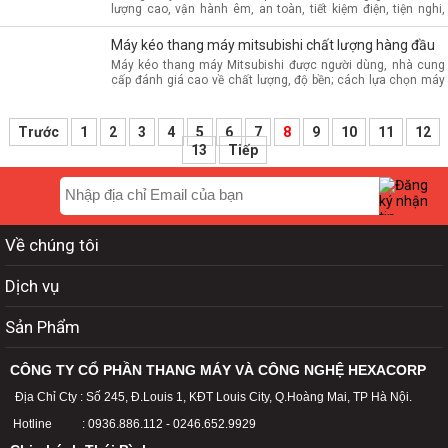
lượng cao, vận hành êm, an toàn, tiết kiệm điện, tiện nghi,
thiết kế hiện đại, là sự lựa chọn hàng đầu hiện nay
Máy kéo thang máy mitsubishi chất lượng hàng đầu
Máy kéo thang máy Mitsubishi được người dùng, nhà cung
cấp đánh giá cao về chất lượng, độ bền; cách lựa chọn máy
kéo chính hãng
Trước
1
2
3
4
5
6
7
8
9
10
11
12
13
Tiếp
Về chúng tôi
Dịch vụ
Sản Phẩm
CÔNG TY CỔ PHẦN THANG MÁY VÀ CÔNG NGHỆ HEXACORP
Địa Chỉ Cty : Số 245, Đ.Louis 1, KĐT Louis City, Q.Hoàng Mai, TP Hà Nội.
Hotline : 0936.886.112 - 0246.652.9929