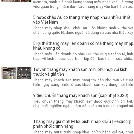
Kiểm tra, đánh giá chất lượng thang máy nhập khẩu là công
việc quan trọng nhằm đảm bảo thang máy vận hành trơn tru,
an toàn và bền lâu trong suốt quá trình sử dụng
5 nước châu Âu có thang máy nhập khẩu nhiều nhất
vào Việt Nam
Thang máy nhập khẩu châu âu luôn khẳng định vị thế với
chất lượng quốc tế, được người sử dụng và các nhà thầu xây
dựng đánh giá cao, là sự lựa chọn hàng đầu cho ngôi nhà
5 lợi thế thang máy liên doanh có mà thang máy nhập
khẩu không có
Thang máy liên doanh có nhiều ưu thế về giá thành rẻ, linh
hoạt về kích thước, quá trình lắp đặt, bảo hành, sửa chữa,
thay thế linh kiện nhanh chóng, chi phí bảo trì bảo dưỡng
thấp
Tư vấn thang máy khách sạn mini phù hợp với kích
thước và giá tiền
Thang máy khách sạn mini đang trở nên phổ biến và xuất
hiện ngày càng nhiều ở các khách sạn xây dựng mới hiện
nay, kích thước nhỏ gọn, an toàn và giá cả hợp lý
9 tiêu chuẩn thang máy khách sạn (cập nhật 2020)
Tiêu chuẩn thang máy khách sạn được quy định chi tiết,
chặt chẽ, nghiêm ngặt nhằm đảm bảo an toàn cho người sử
dụng, thang máy khách sạn cần đáp ứng đầy đủ các tiêu
chuẩn này
Thang máy gia đình Mitsubishi nhập khẩu | Hexacorp
phân phối chính hãng
Thang máy mitsubishi nhập khẩu chính hãng giá tốt, chất