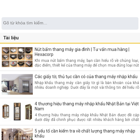
Tài liệu
Nút bấm thang máy gia đình | Tư vấn mua hàng |
Hexacorp
Khi mua nút bấm thang máy, bạn cần hiểu rõ về chủng loại,
đặc điểm, thiết kế của thang máy để chọn mua đúng loại nút
bấm phù hợp.
Các giấy tờ, thủ tục cần có của thang máy nhập khẩu
Nhập khẩu thang máy cần giấy tờ gì là băn khoăn của khá
nhiều doanh nghiệp. Dưới đây là một vài thông tin để hiểu rõ
hơn về thủ tục nhập thang máy
4 thương hiệu thang máy nhập khẩu Nhật Bản tại Việt
Nam
4 thương hiệu thang máy nhập khẩu Nhật Bản được đề cập
dưới đây đã chinh phục được rất nhiều khách hàng bởi chất
lượng, giá cả cũng như tiện nghi, thiết kế.
5 yếu tố cần kiểm tra về chất lượng thang máy nhập
khẩu