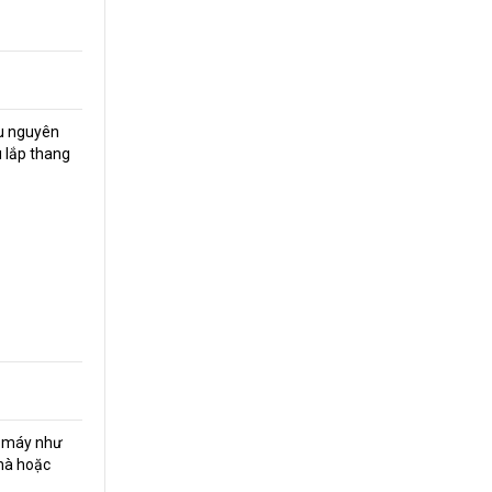
u nguyên
u lắp thang
ng máy như
nhà hoặc