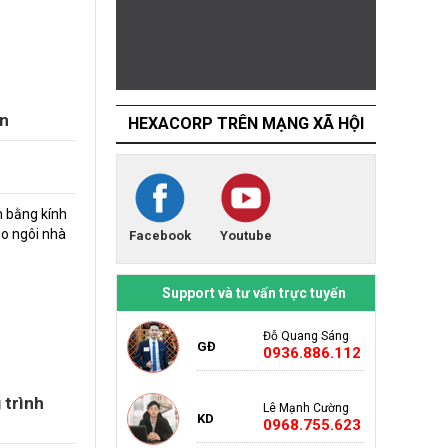
àn
HEXACORP TRÊN MẠNG XÃ HỘI
m bằng kính
ho ngôi nhà
Facebook
Youtube
Support và tư vấn trực tuyến
Đỗ Quang Sáng
GĐ
0936.886.112
 trình
Lê Mạnh Cường
KD
0968.755.623