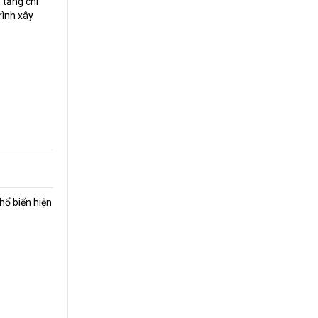
 tầng chi
rình xây
hổ biến hiện