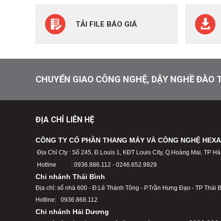
TẢI FILE BÁO GIÁ
CHUYỂN GIAO CÔNG NGHỆ, DẬY NGHỀ ĐÀO T
ĐỊA CHỈ LIÊN HỆ
CÔNG TY CỔ PHẦN THANG MÁY VÀ CÔNG NGHỆ HEX
Địa Chỉ Cty : Số 245, Đ.Louis 1, KĐT Louis City, Q.Hoàng Mai, TP Hà
Hotline : 0936.886.112 - 0246.652.9929
Chi nhánh Thái Bình
Địa chỉ: số nhà 600 - Đ.Lê Thánh Tông - P.Trần Hưng Đạo - TP Thái B
Hotline: 0936.868.112
Chi nhánh Hải Dương