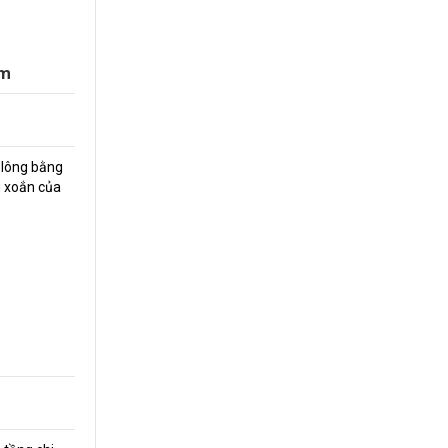
ểm
 lông bằng
g xoắn của