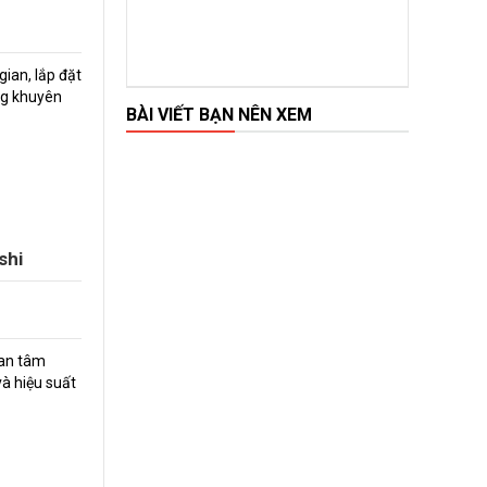
ian, lắp đặt
ng khuyên
BÀI VIẾT BẠN NÊN XEM
shi
uan tâm
à hiệu suất