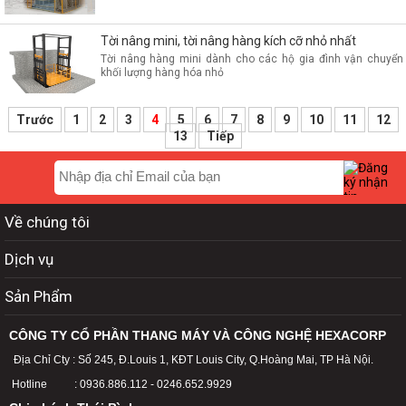
Tời nâng mini, tời nâng hàng kích cỡ nhỏ nhất
Tời nâng hàng mini dành cho các hộ gia đình vận chuyển
khối lượng hàng hóa nhỏ
Trước
1
2
3
4
5
6
7
8
9
10
11
12
13
Tiếp
Về chúng tôi
Dịch vụ
Sản Phẩm
CÔNG TY CỔ PHẦN THANG MÁY VÀ CÔNG NGHỆ HEXACORP
Địa Chỉ Cty : Số 245, Đ.Louis 1, KĐT Louis City, Q.Hoàng Mai, TP Hà Nội.
Hotline : 0936.886.112 - 0246.652.9929