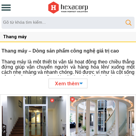
Thang máy
Thang máy – Dòng sản phẩm công nghệ giá trị cao
Thang máy là một thiết bị vận tải hoạt động theo chiều thẳng
đứng giúp vận chuyển người và hàng hóa lên/ xuống một
cách nhẹ nhàng và nhanh chóng. Nó được ví như là cột sống
của các tòa nhà cao tầng. Ngoài đem lại giá trị sử dụng, giá trị
kinh tế, thang máy còn tạo nên giá trị thẩm mỹ, nét độc đáo
Xem thêm
trong kiến trúc cho mỗi công trình.
Lịch sử hình thành và phát triển của thang máy
Chiếc thang máy đầu tiên được chế tạo vào năm 1743 dưới
thời vua LOUIS XV. Ở thời kỳ này, người ta thiết kế thang
máy rất đơn giản dựa trên nguyên lý đối trọng, chỉ chở được
1 người lên ngôi nhà 2 tầng. Sau đó, thang máy được cải tiến
dần dần trở nên phổ biến hơn vào những năm 80 với thang