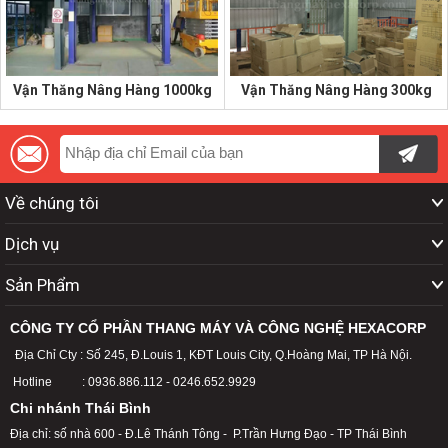
Vận Thăng Nâng Hàng 1000kg
Vận Thăng Nâng Hàng 300kg
Về chúng tôi
Dịch vụ
Sản Phẩm
CÔNG TY CỔ PHẦN THANG MÁY VÀ CÔNG NGHỆ HEXACORP
Địa Chỉ Cty : Số 245, Đ.Louis 1, KĐT Louis City, Q.Hoàng Mai, TP Hà Nội.
Hotline : 0936.886.112 - 0246.652.9929
Chi nhánh Thái Bình
Địa chỉ: số nhà 600 - Đ.Lê Thánh Tông - P.Trần Hưng Đạo - TP Thái Bình