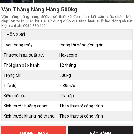
Vận Thăng Nâng Hàng 500kg
Vận thăng nâng hàng 500kg có thiết kế đơn giản, kết cấu chắc chắn, bền
đẹp. An toàn, Tiện lợi, Dễ sử dụng giúp gia tăng hiệu suất lao động và tiết
kiệm chi phí.0936.886.112
THÔNG SỐ
Loại thang máy:
thang tời hàng đơn giản
Thương hiệu, xuất xứ:
Hexacorp
Thời gian bảo hành:
12 tháng
Trọng tải:
500kg
Tốc độ:
< 30m/s
Kiểu mở cửa:
cửa xếp
Kích thước buồng cabin:
Theo thực tế công trình
Kích thước khung, hỗ thang:
Theo thực tế công trình
THÔNG TIN SP
BẢO HÀNH