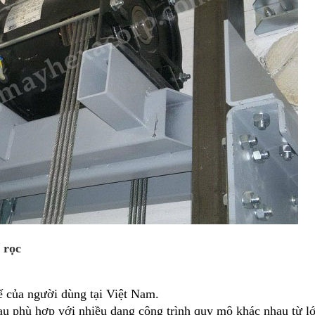
 rọc
ế của người dùng tại Việt Nam.
au phù hợp với nhiều dạng công trình quy mô khác nhau từ lớ