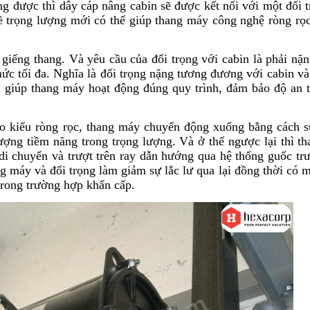
ng được thì dây cáp nâng cabin sẽ được kết nối với một đối t
ề trọng lượng mới có thể giúp thang máy công nghệ ròng rọ
 giếng thang. Và yêu cầu của đối trọng với cabin là phải n
mức tối đa. Nghĩa là đối trọng nặng tương đương với cabin v
à giúp thang máy hoạt động đúng quy trình, đảm bảo độ an 
eo kiểu ròng rọc, thang máy chuyển động xuống bằng cách 
ượng tiềm năng trong trọng lượng. Và ở thế ngược lại thì t
 di chuyển và trượt trên ray dẫn hướng qua hệ thống guốc trư
g máy và đối trọng làm giảm sự lắc lư qua lại đồng thời có m
trong trường hợp khẩn cấp.