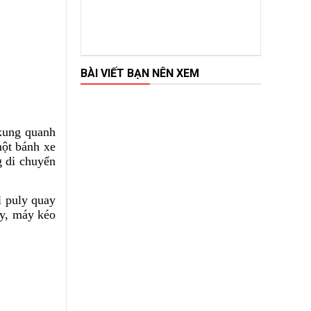
BÀI VIẾT BẠN NÊN XEM
 xung quanh
một bánh xe
g di chuyển
ì puly quay
ly, máy kéo