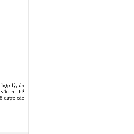
 hợp lý, đa
 vấn cụ thể
để được các