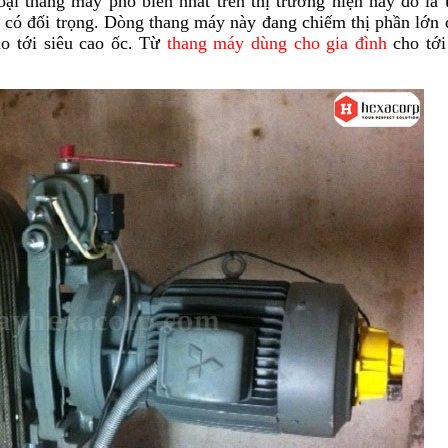
 loại thang máy phổ biến nhất trên thị trường hiện nay đó là
 có đối trọng. Dòng thang máy này đang chiếm thị phần lớn
ho tới siêu cao ốc. Từ
thang máy dùng cho gia đình
cho tới