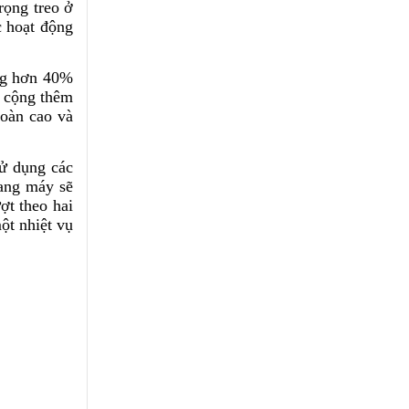
rọng treo ở
c hoạt động
ặng hơn 40%
à cộng thêm
toàn cao và
sử dụng các
hang máy sẽ
ợt theo hai
ột nhiệt vụ